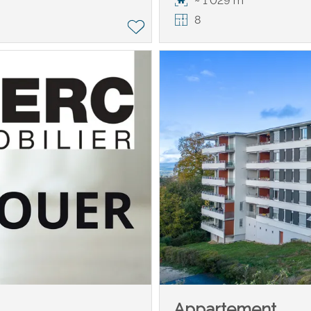
~ 1'029 m²
8
Appartement