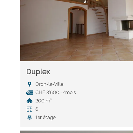
Duplex
Oron-la-Ville
CHF 3'600.-/mois
200 m²
6
1er étage