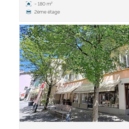
~ 180 m²
2ème étage