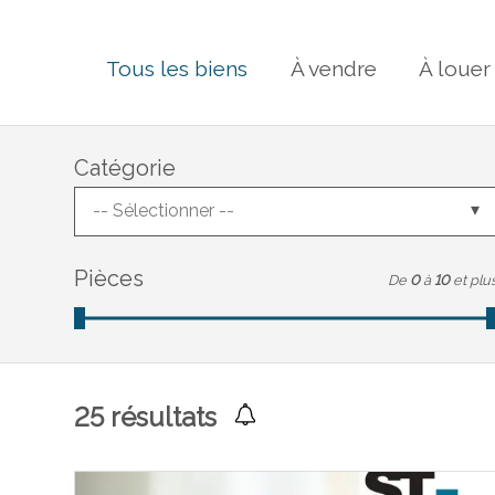
Tous les biens
À vendre
À louer
Catégorie
-- Sélectionner --
Pièces
De
0
à
10
et plu
25
résultats