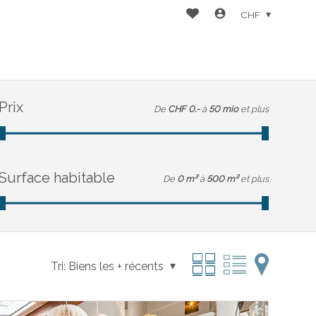
CHF
Prix
De
CHF 0.-
à
50 mio
et plus
Surface habitable
De
0 m²
à
500 m²
et plus
Tri:
Biens les + récents