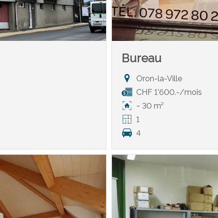
Bureau
Oron-la-Ville
CHF 1'600.-/mois
~ 30 m²
1
4