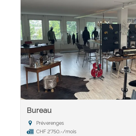
Bureau
Préverenges
CHF 2'750.-/mois