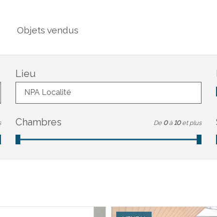
Objets vendus
Lieu
NPA Localité
Chambres
s
De
0
à
10
et plus