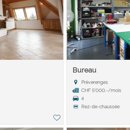
Bureau
Préverenges
CHF 5'000.-/mois
4
Rez-de-chaussée