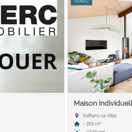
VENDU
Maison individuel
Vufflens-la-Ville
~ 255 m²