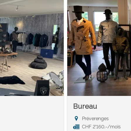
Bureau
Préverenges
CHF 2'160.-/mois